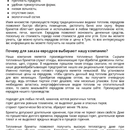
прочность продукта;
удобная прямоугольная форма;
низкая зольность;
отсутствие смол;
экологичный состав.
Имея множество преимуществ перед традиционными видами топлива, евродрова
позволяют быстро обогреть помещение, растопить баню или сауну. Форма
брикетов облегчает хранение и использование в любом твердотопливном котле,
камине, печи, мангале. Евродрова позволяют экономить денежные средства,
поскольку их стоимость гораздо ниже стоимости дров или угля. Если вы желаете
узнать, где можно купить евродрова оптом и цены в Туле, то всю интересующую
вас информацию вы можете получить на нашем сайте.
Почему для заказа евродров выбирают нашу компанию?
Наша компания является производителем топливных брикетов. Сырьем
топливных брикетов служат отходы, возникающие при обработке древесины липы:
опилки, щеп, стружка. В недалеком прошлом такие отходы сжигали, но сегодня
наше деревообрабатывающее предприятие нашло им рациональное применение.
Именно поэтому цена готового продукта является невысокой. Мы установили
сниженные цены на евродрова, чтобы сделать данный вид топлива доступным
для всех желающих. Приобретая евродрова оптом, вы получаете очевидную
выгоду, ведь оптовые партии стоят дешевле, чем несколько упаковок. Если вам
необходимо запастись энергоэффективным видом топлива на отопительный
сезон, то смело заказывайте евродрова оптом на нашем сайте. Преимущества
евродров нашего производства:
подходят для любых печей, каминов, котлов различных типов;
горят долгим ровным пламенем, не выделяют дыма и опасных паров;
сгорают практически без остатка, образуют менее 1% золы.
Брикеты допускают длительное хранение, при этом не теряют своих свойств. Даже
по прошествии долгого времени, евродрова также хорошо горят, длительное время
тлеют и не выделяют вредных веществ в процессе горения.
Топливные брикеты позволяют получить высокую теплоотдачу даже при