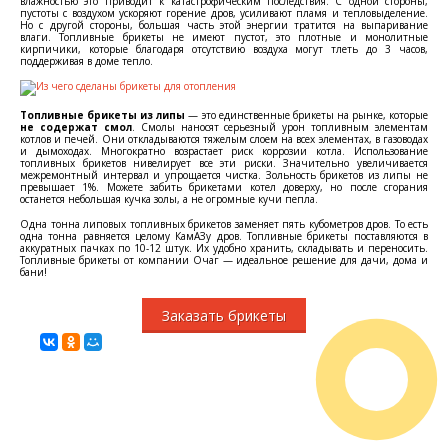
влажностью это приводит к катастрофическим последствия. С одной стороны,
пустоты с воздухом ускоряют горение дров, усиливают пламя и тепловыделение.
Но с другой стороны, большая часть этой энергии тратится на выпаривание
влаги. Топливные брикеты не имеют пустот, это плотные и монолитные
кирпичики, которые благодаря отсутствию воздуха могут тлеть до 3 часов,
поддерживая в доме тепло.
Топливные брикеты из липы
— это единственные брикеты на рынке, которые
не содержат смол
. Смолы наносят серьезный урон топливным элементам
котлов и печей. Они откладываются тяжелым слоем на всех элементах, в газоводах
и дымоходах. Многократно возрастает риск коррозии котла. Использование
топливных брикетов нивелирует все эти риски. Значительно увеличивается
межремонтный интервал и упрощается чистка. Зольность брикетов из липы не
превышает 1%. Можете забить брикетами котел доверху, но после сгорания
останется небольшая кучка золы, а не огромные кучи пепла.
Одна тонна липовых топливных брикетов заменяет пять кубометров дров. То есть
одна тонна равняется целому КамАЗу дров. Топливные брикеты поставляются в
аккуратных пачках по 10-12 штук. Их удобно хранить, складывать и переносить.
Топливные брикеты от компании Очаг — идеальное решение для дачи, дома и
бани!
Заказать брикеты
8 (8362) 33-11-99
Телефон:
© 2017, Компания «Очаг». Топливные брикеты