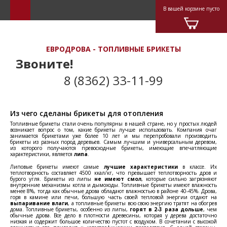
В вашей корзине пусто
ЕВРОДРОВА - ТОПЛИВНЫЕ БРИКЕТЫ
Звоните!
8 (8362) 33-11-99
Из чего сделаны брикеты для отопления
Топливные брикеты стали очень популярны в нашей стране, но у простых людей
возникает вопрос о том, какие брикеты лучше использовать. Компания очаг
занимается брикетами уже более 10 лет и мы перепробовали производить
брикеты из разных пород деревьев. Самым лучшим и универсальным деревом,
из которого получаются превосходные брикеты, имеющие впечатляющие
характеристики, является
липа
.
Липовые брикеты имеют самые
лучшие характеристики
в классе. Их
теплотворность составляет 4500 ккал/кг, что превышает теплотворность дров и
бурого угля. Брикеты из липы
не имеют смол
, которые сильно загрязняют
внутренние механизмы котла и дымоходы. Топливные брикеты имеют влажность
менее 8%, тогда как обычные дрова обладают влажностью в районе 40-45%. Дрова,
горя в камине или печи, большую часть своей тепловой энергии отдают на
выпаривание влаги
, а топливные брикеты всю свою энергию тратят на обогрев
дома. Топливные брикеты, особенно из липы,
горят в 2-3 раза дольше
, чем
обычные дрова. Все дело в плотности древесины, которая у дерева достаточно
низкая и содержит большое количество пустот с воздухом. В сочетании с высокой