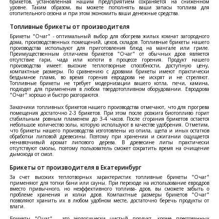
брикетов, установленная нашим предприятием сохраняется на сниженном
уровне. Таким образом, вы можете пополнять ваши запасы топлива для
отопительного сезона и при этом экономить ваши денежные средства.
Топливные брикеты от производителя
Брикеты "Очаг" - оптимальный выбор для обогрева жилых комнат загородного
дома, производственных помещений, цехов, складов. Топливные брикеты нашего
производства используют для приготовления блюд на мангале или гриле.
Преимущественным отличием брикетов "Очаг" от обычных дров является
отсутствие гари, чада или копоти в процессе горения. Продукт нашего
производства имеет: высокие теплотворные способности, доступную цену,
компактные размеры. По сравнению с дровами брикеты имеют практически
бездымное пламя, во время горения евродрова не искрят и не стреляют.
Топливные брикеты не требует модернизации вашего котла, печи, камина,
подходят для применения в любом твердотопливном оборудовании. Евродрова
"Очаг" хорошо и быстро разгораются.
Заказчики топливных брикетов нашего производства отмечают, что для прогрева
помещения достаточно 2-3 брикетов. При этом после розжига биотопливо горит
стабильным ровным пламенем до 3-4 часов. После сгорания брикетов остается
небольшое количество золы, которую используют в качестве удобрения. Отметим,
что брикеты нашего производства изготовлены из опила, щепа и иных остатков
обработки липовой древесины. Поэтому при хранении и сжигании ощущается
ненавязчивый аромат липового дерева. В древесине липы практически
отсутствуют смолы, поэтому пользователь сможет сократить время на очищение
дымохода от смол.
Брикеты от производителя в Екатеринбург
За счет высоких теплотворных характеристик топливные брикеты "Очаг"
применяют для топки бани или сауны. При переходе на использование евродров
вместо привычного, но неэффективного топлива- дров, вы сможете забыть о
проблеме хранения и колки дров. Компактные размеры брикетов "Очаг"
позволяют хранить их в любом удобном месте, достаточно беречь продукты от
влаги.
Брикеты "Очаг" - это экологически чистый продукт, кроме прессованных